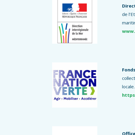
Direc
de l’E
mariti
www.d
Fonds
collec
locale.
https
Offic